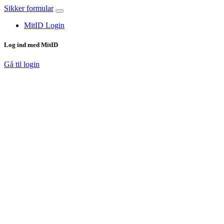
Sikker formular
MitID Login
Log ind med MitID
Gå til login